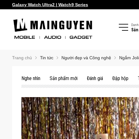
Samsung Galaxy Z Fold8 | Z Flip8
Danh
Sản
Trang chủ
Tin tức
Người đẹp và Công nghệ
Ngắm Joli
Nghe nhìn
Sản phẩm mới
Đánh giá
Đập hộp