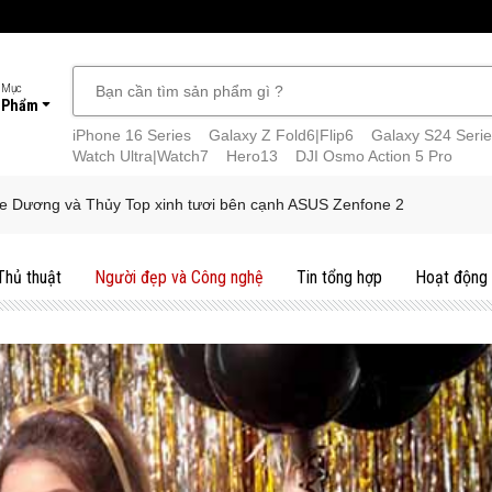
 Mục
 Phẩm
iPhone 16 Series
Galaxy Z Fold6|Flip6
Galaxy S24 Serie
Watch Ultra|Watch7
Hero13
DJI Osmo Action 5 Pro
e Dương và Thủy Top xinh tươi bên cạnh ASUS Zenfone 2
Thủ thuật
Người đẹp và Công nghệ
Tin tổng hợp
Hoạt động