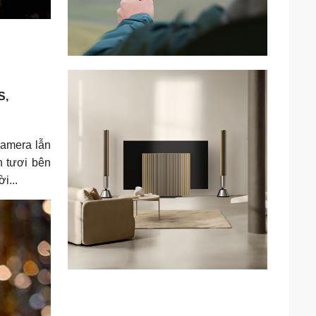
S,
camera lẫn
h tươi bên
i...