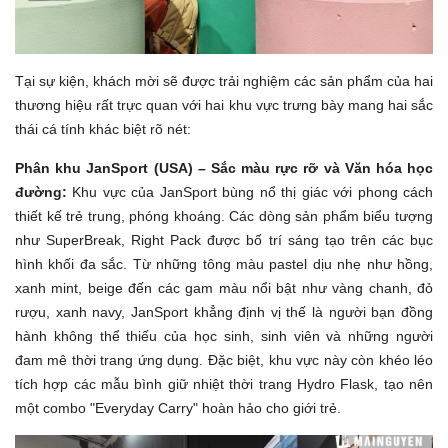
Tại sự kiện, khách mời sẽ được trải nghiệm các sản phẩm của hai
thương hiệu rất trực quan với hai khu vực trưng bày mang hai sắc
thái cá tính khác biệt rõ nét:
Phân khu JanSport (USA) – Sắc màu rực rỡ và Văn hóa học
đường:
Khu vực của JanSport bùng nổ thị giác với phong cách
thiết kế trẻ trung, phóng khoáng. Các dòng sản phẩm biểu tượng
như SuperBreak, Right Pack được bố trí sáng tạo trên các bục
hình khối đa sắc. Từ những tông màu pastel dịu nhẹ như hồng,
xanh mint, beige đến các gam màu nổi bật như vàng chanh, đỏ
rượu, xanh navy, JanSport khẳng định vị thế là người bạn đồng
hành không thể thiếu của học sinh, sinh viên và những người
đam mê thời trang ứng dụng. Đặc biệt, khu vực này còn khéo léo
tích hợp các mẫu bình giữ nhiệt thời trang Hydro Flask, tạo nên
một combo "Everyday Carry" hoàn hảo cho giới trẻ.