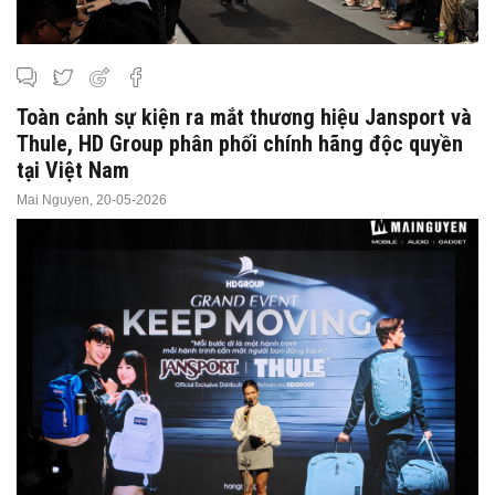
Toàn cảnh sự kiện ra mắt thương hiệu Jansport và
Thule, HD Group phân phối chính hãng độc quyền
tại Việt Nam
Mai Nguyen,
20-05-2026