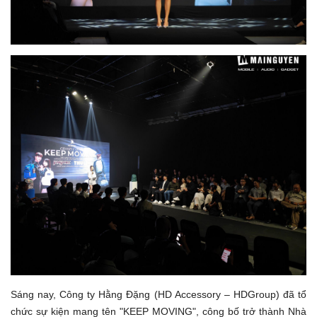
Sáng nay, Công ty Hằng Đặng (HD Accessory – HDGroup) đã tổ
chức sự kiện mang tên "KEEP MOVING", công bố trở thành Nhà