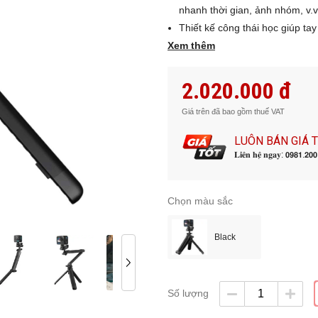
nhanh thời gian, ảnh nhóm, v.v
Thiết kế công thái học giúp t
phiêu lưu cả ngày
Xem thêm
Tripod mở rộng gập hoạt động
cận và tiến gần hơn đến hành
2.020.000 đ
Phần cứng cố định giúp không 
Đế gắn GoPro tiêu chuẩn giúp
Giá trên đã bao gồm thuế VAT
trúc chống thấm nước để sử d
LUÔN BÁN GIÁ 
Kích thước 49,53cm khi được 
𝐋𝐢𝐞̂𝐧 𝐡𝐞̣̂ 𝐧𝐠𝐚𝐲: 𝟬𝟵𝟴𝟭.𝟮𝟬
Tương thích: HERO11 Black, 
HERO8 Black, HERO7 Black, 
Chọn màu sắc
Black
Số lượng