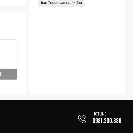
bán Tripod camera ở đâu
N
HOTLINE
0981.200.888