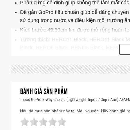
Phần cứng cố định giúp không thể làm mất các
Đế gắn GoPro tiêu chuẩn giúp dễ dàng chuyển 
sử dụng trong nước va điều kiện môi trường ẩ
Kích thước 49,53cm khi được mở rộng hoàn to
Tương thích: HERO11 Black, HERO11 Black 
Black, HERO6 Black, HERO5 Black, HERO5 S
ĐÁNH GIÁ SẢN PHẨM
Tripod GoPro 3-Way Grip 2.0 (Lightweight Tripod / Grip / Arm) AFAE
Nếu đã mua sản phẩm này tại Mai Nguyên. Hãy đánh giá ng