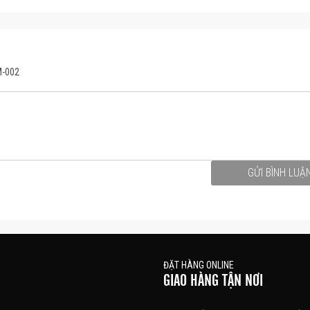
M-002
GỬI BÌNH LUẬ
ĐẶT HÀNG ONLINE
GIAO HÀNG TẬN NƠI