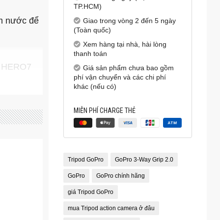
TP.HCM)
ấm nước để
Giao trong vòng 2 đến 5 ngày
(Toàn quốc)
Xem hàng tại nhà, hài lòng
thanh toán
, HERO7
Giá sản phẩm chưa bao gồm
phí vận chuyển và các chi phí
khác (nếu có)
MIỄN PHÍ CHARGE THẺ
Tripod GoPro
GoPro 3-Way Grip 2.0
GoPro
GoPro chính hãng
giá Tripod GoPro
mua Tripod action camera ở đâu