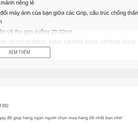
 mảnh riêng lẻ
đổi máy ảnh của bạn giữa các Grip, cấu trúc chống th
m
àn và thu gọn xuống 20,32cm
Mini, HERO10 Black, MAX, HERO9 Black, HERO8 Black
ession
XEM THÊM
M-002
ay để giúp hàng ngàn người chọn mua hàng tốt nhất bạn nhé!