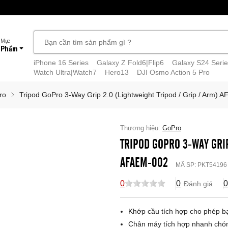
 Mục
 Phẩm
iPhone 16 Series
Galaxy Z Fold6|Flip6
Galaxy S24 Serie
Watch Ultra|Watch7
Hero13
DJI Osmo Action 5 Pro
ro
Tripod GoPro 3-Way Grip 2.0 (Lightweight Tripod / Grip / Arm) 
Thương hiệu:
GoPro
TRIPOD GOPRO 3-WAY GRIP
AFAEM-002
MÃ SP:
PKT54196
0
0
0
Đánh giá
Khớp cầu tích hợp cho phép bạ
Chân máy tích hợp nhanh chón