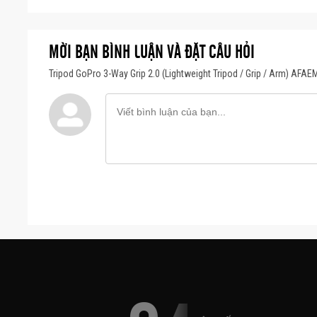
MỜI BẠN BÌNH LUẬN VÀ ĐẶT CÂU HỎI
Tripod GoPro 3-Way Grip 2.0 (Lightweight Tripod / Grip / Arm) AFAE