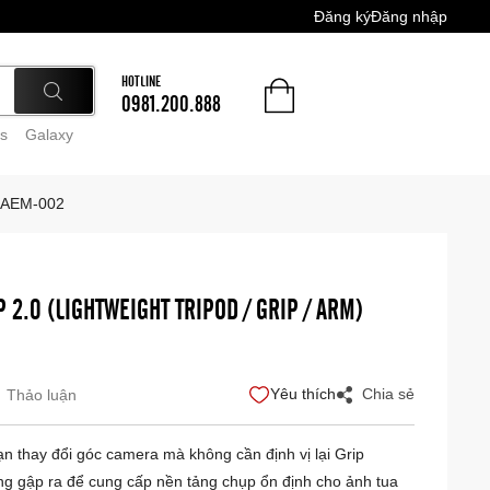
Đăng ký
Đăng nhập
HOTLINE
0981.200.888
s
Galaxy
AFAEM-002
 2.0 (LIGHTWEIGHT TRIPOD / GRIP / ARM)
Yêu thích
Chia sẻ
Thảo luận
n thay đổi góc camera mà không cần định vị lại Grip
g gập ra để cung cấp nền tảng chụp ổn định cho ảnh tua