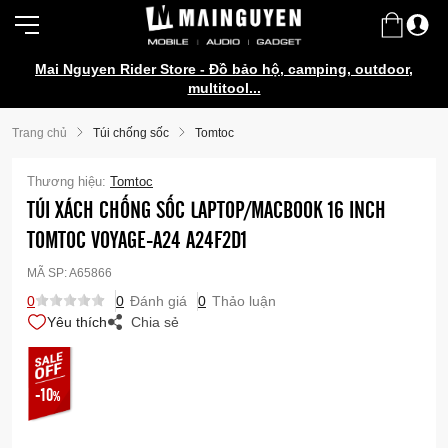
Mai Nguyen Rider Store - Đồ bảo hộ, camping, outdoor,
multitool...
Trang chủ
Túi chống sốc
Tomtoc
Thương hiệu:
Tomtoc
TÚI XÁCH CHỐNG SỐC LAPTOP/MACBOOK 16 INCH
TOMTOC VOYAGE-A24 A24F2D1
MÃ SP:
A65866
0
0
Đánh giá
0
Thảo luận
Yêu thích
Chia sẻ
-10
%