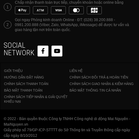
Chấp nhận thanh toán trực tiếp, chuyển khoản hoặc online bằng
dụng thường xuyên.
1
Gọi ngay Phòng kinh doanh Online - ĐT: (028) 38.200.888 -
2
0981.200.888 (Viber, Zalo, WhatsApp, iMessage) để được tư vấn và
giao hàng tận nơi trên toàn quốc.
Chất liệu cao cấp và tiện ích vượt trội
SOCIAL
NETWORK
Kháng nước mạnh mẽ:
Bề mặt vải được xử lý
giúp trượt nước hiệu quả, bảo vệ thiết bị bên
GIỚI THIỆU
LIÊN HỆ
trong an toàn trước những cơn mưa bất chợt.
HƯỚNG DẪN ĐẶT HÀNG
CHÍNH SÁCH ĐỔI TRẢ & HOÀN TIỀN
Quai luggage tiện lợi:
Mặt sau túi tích hợp dây
CHÍNH SÁCH THANH TOÁN
CHÍNH SÁCH GIAO NHẬN & KIỂM HÀNG
BẢO MẬT THANH TOÁN
BẢO MẬT THÔNG TIN CÁ NHÂN
đai cố định vào cần kéo vali, giúp bạn di chuyển
CHÍNH SÁCH TIẾP NHẬN & GIẢI QUYẾT
tại sân bay hay nhà ga một cách nhẹ nhàng nhất.
KHIẾU NẠI
Khóa kéo YKK:
Sử dụng khóa kéo cao cấp nhất
© 2022 - Bản quyền thuộc Công ty TNHH Công nghệ di động Mai Nguyên -
từ Nhật Bản, đảm bảo sự mượt mà và bền bỉ
MaiNguyen.vn
qua hàng ngàn lần sử dụng.
Giấy phép số 79/GP-ICP-STTTT do Sở Thông tin và Truyền thông cấp ngày
cấp ngày 8/10/2012