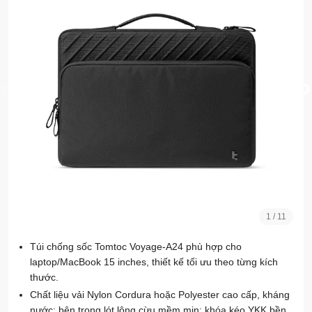
1
/
11
Túi chống sốc Tomtoc Voyage-A24 phù hợp cho
laptop/MacBook 15 inches, thiết kế tối ưu theo từng kích
thước.
Chất liệu vải Nylon Cordura hoặc Polyester cao cấp, kháng
nước; bên trong lót lông cừu mềm mịn; khóa kéo YKK bền