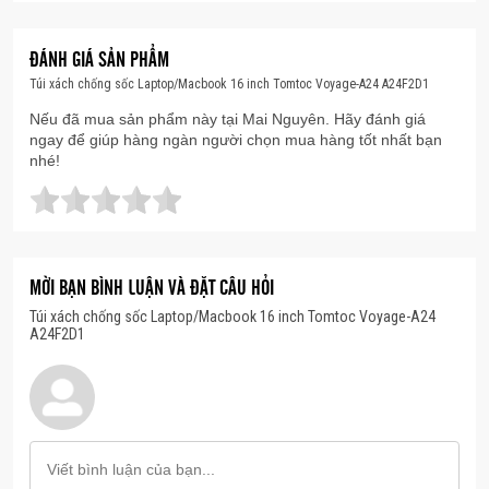
cách sống hiện đại và năng động.
ĐÁNH GIÁ SẢN PHẨM
Túi xách chống sốc Laptop/Macbook 16 inch Tomtoc Voyage-A24 A24F2D1
Nếu đã mua sản phẩm này tại Mai Nguyên. Hãy đánh giá
ngay để giúp hàng ngàn người chọn mua hàng tốt nhất bạn
Bảo vệ 360 độ với công nghệ CornerArmor™ x4 độc
nhé!
quyền
Điểm đáng tiền nhất trên dòng Voyage-A24 chính là
khả năng chống sốc đạt chuẩn quân đội (MIL-STD-
MỜI BẠN BÌNH LUẬN VÀ ĐẶT CÂU HỎI
810H).
Túi xách chống sốc Laptop/Macbook 16 inch Tomtoc Voyage-A24
A24F2D1
Công nghệ CornerArmor™ x4:
Được trang bị ở
4 góc túi, đóng vai trò như những “túi khí” giúp
hấp thụ lực va chạm cực tốt khi vô tình xảy ra rơi
rớt.
Lớp đệm Plush Padding:
Bên trong là lớp lót