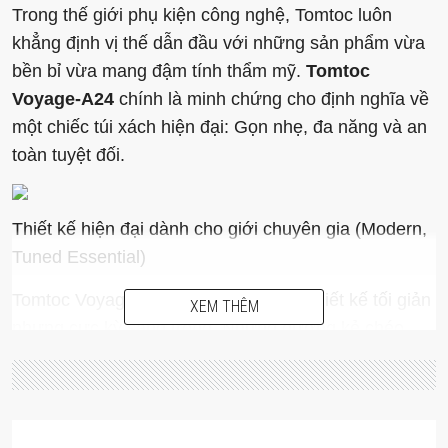
Trong thế giới phụ kiện công nghệ, Tomtoc luôn
khẳng định vị thế dẫn đầu với những sản phẩm vừa
bền bỉ vừa mang đậm tính thẩm mỹ.
Tomtoc
Voyage-A24
chính là minh chứng cho định nghĩa về
một chiếc túi xách hiện đại: Gọn nhẹ, đa năng và an
toàn tuyệt đối.
Thiết kế hiện đại dành cho giới chuyên gia (Modern,
Tuned Essential)
Tomtoc Voyage-A24 mang ngôn ngữ thiết kế tối giản
XEM THÊM
nhưng cực kỳ sang trọng. Những đường kẻ chéo
tinh tế trên bề mặt túi tạo điểm nhấn khác biệt, phù
hợp với môi trường công sở hay những buổi gặp gỡ
đối tác. Đây là món phụ kiện “must-have” dành cho
những người dùng Macbook/Laptop theo đuổi phong