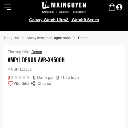
Galaxy Watch Ultra2 | Watch9 Series
Trang chủ
Amply xem phim, nghe nhạc
Denon
Thương hiệu:
Denon
AMPLI DENON AVR-X4500H
MÃ SP:
L11256
0
0
Đánh giá
0
Thảo luận
Yêu thích
Chia sẻ