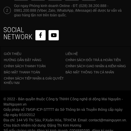
Gọi ngay Phòng kinh doanh Online - ĐT: (028) 38.200.888 -
2
0981.200.888 (Viber, Zalo, WhatsApp, iMessage) để được tư vấn và
giao hàng tận nơi trên toàn quốc.
SOCIAL
NETWORK
GIỚI THIỆU
LIÊN HỆ
HƯỚNG DẪN ĐẶT HÀNG
CHÍNH SÁCH ĐỔI TRẢ & HOÀN TIỀN
CHÍNH SÁCH THANH TOÁN
CHÍNH SÁCH GIAO NHẬN & KIỂM HÀNG
BẢO MẬT THANH TOÁN
BẢO MẬT THÔNG TIN CÁ NHÂN
CHÍNH SÁCH TIẾP NHẬN & GIẢI QUYẾT
KHIẾU NẠI
© 2022 - Bản quyền thuộc Công ty TNHH Công nghệ di động Mai Nguyên -
MaiNguyen.vn
Giấy phép số 79/GP-ICP-STTTT do Sở Thông tin và Truyền thông cấp ngày
cấp ngày 8/10/2012
Địa chỉ: 144 Võ Thị Sáu, P.Xuân Hòa, TP.HCM. Email: contact@mainguyen.vn.
Chịu trách nhiệm nội dung: Đặng Thị Kim Hương
Số giấy chứng nhận đăng ký kinh doanh: 0304685595, đăng ký ngày