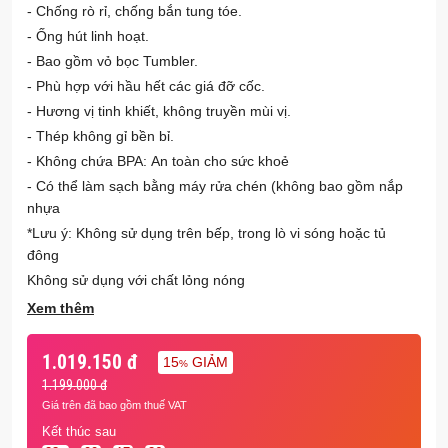
- Chống rò rỉ, chống bắn tung tóe.
- Ống hút linh hoạt.
- Bao gồm vỏ bọc Tumbler.
- Phù hợp với hầu hết các giá đỡ cốc.
- Hương vị tinh khiết, không truyền mùi vị.
- Thép không gỉ bền bỉ.
- Không chứa BPA: An toàn cho sức khoẻ
- Có thể làm sạch bằng máy rửa chén (không bao gồm nắp
nhựa
*Lưu ý: Không sử dụng trên bếp, trong lò vi sóng hoặc tủ
đông
Không sử dụng với chất lỏng nóng
Xem thêm
1.019.150 đ
15
GIẢM
%
1.199.000 đ
Giá trên đã bao gồm thuế VAT
Kết thúc sau