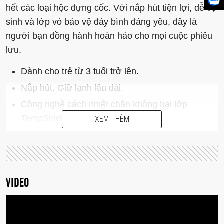
hết các loại hộc đựng cốc. Với nắp hút tiện lợi, dễ vệ
sinh và lớp vỏ bảo vệ đáy bình đáng yêu, đây là
người bạn đồng hành hoàn hảo cho mọi cuộc phiêu
lưu.
Dành cho trẻ từ 3 tuổi trở lên.
Nắp hút. Giữ lạnh lâu dài.
Công nghệ cách nhiệt chân không hai lớp
TempShield®️.
XEM THÊM
Hương vị tinh khiết, không lẫn mùi.
Lớp vỏ bảo vệ đáy bình tăng thêm độ bền.
Phù hợp với hầu hết các loại hộc đựng cốc.
VIDEO
Thiết kế mỏng nhẹ, dễ cầm nắm cho bàn tay
nhỏ.
Không chứa BPA. An toàn với máy rửa chén.