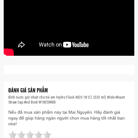
Không sử dụng trên bếp, trong lò vi sóng hoặc tủ
đông.
Không dùng cho chất lỏng nóng.
ĐÁNH GIÁ SẢN PHẨM
Bình nước giữ nhiệt cho trẻ em Hydro Flask KIDS 18 OZ (532 ml) Wide Mount
Straw Cap And Boot W18CSWBB
Nếu đã mua sản phẩm này tại Mai Nguyên. Hãy đánh giá
ngay để giúp hàng ngàn người chọn mua hàng tốt nhất bạn
nhé!