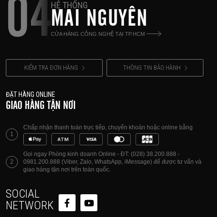
04
HỆ THỐNG
MAI NGUYÊN
CỬA HÀNG CÔNG NGHỆ TẠI TP.HCM
KIỂM TRA ĐƠN HÀNG
THÔNG TIN BẢO HÀNH
ĐẶT HÀNG ONLINE
GIAO HÀNG TẬN NƠI
Chấp nhận thanh toán trực tiếp, chuyển khoản hoặc online bằng
1
Gọi ngay Phòng kinh doanh Online - ĐT: (028) 38.200.888 -
2
0981.200.888 (Viber, Zalo, WhatsApp, iMessage) để được tư vấn và
giao hàng tận nơi trên toàn quốc.
SOCIAL
NETWORK