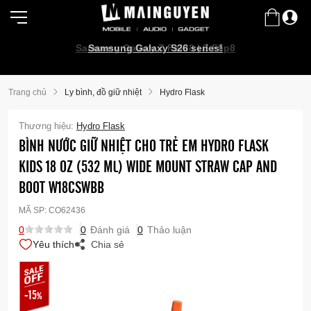
Samsung Galaxy Z Fold8 | Z Flip8
Samsung Galaxy S26 series!
Trang chủ
Ly bình, đồ giữ nhiệt
Hydro Flask
Thương hiệu:
Hydro Flask
BÌNH NƯỚC GIỮ NHIỆT CHO TRẺ EM HYDRO FLASK
KIDS 18 OZ (532 ML) WIDE MOUNT STRAW CAP AND
BOOT W18CSWBB
MÃ SP:
CO62436
0
0
Đánh giá
0
Thảo luận
Yêu thích
Chia sẻ
-15
%