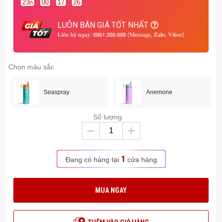
23
n
:
00
:
17
:
26
LUÔN BÁN GIÁ TỐT NHẤT
𝐋𝐢𝐞̂𝐧 𝐡𝐞̣̂ 𝐧𝐠𝐚𝐲: 𝟬𝟵𝟴𝟭.𝟮𝟬𝟬.𝟴𝟴𝟴 (𝐌𝐞𝐬𝐬𝐚𝐠𝐞, 𝐙𝐚𝐥𝐨, 𝐕𝐢𝐛𝐞𝐫)
Chọn màu sắc
Seaspray
Anemone
Số lượng
1
Đang có hàng tại
cửa hàng
MUA NGAY