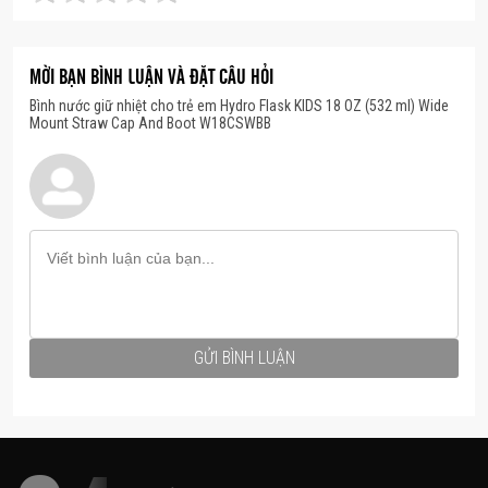
MỜI BẠN BÌNH LUẬN VÀ ĐẶT CÂU HỎI
Bình nước giữ nhiệt cho trẻ em Hydro Flask KIDS 18 OZ (532 ml) Wide
Mount Straw Cap And Boot W18CSWBB
GỬI BÌNH LUẬN