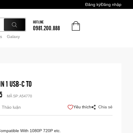
Đăng ký
Đăng nhập
HOTLINE
0981.200.888
s
Galaxy
IN 1 USB-C TO
5
MÃ SP:
A54770
Yêu thích
Chia sẻ
Thảo luận
ompatible With 1080P 720P etc.