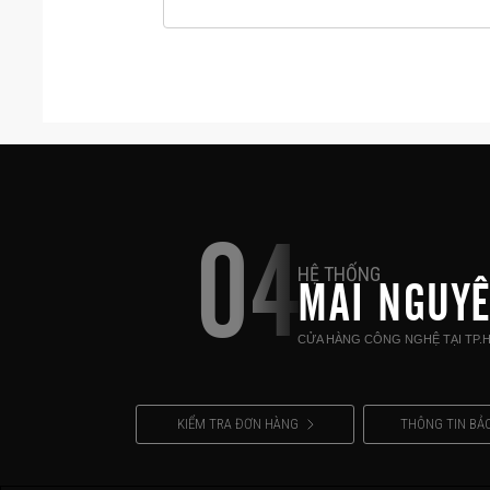
04
HỆ THỐNG
MAI NGUY
CỬA HÀNG CÔNG NGHỆ TẠI TP.
KIỂM TRA ĐƠN HÀNG
THÔNG TIN BẢ