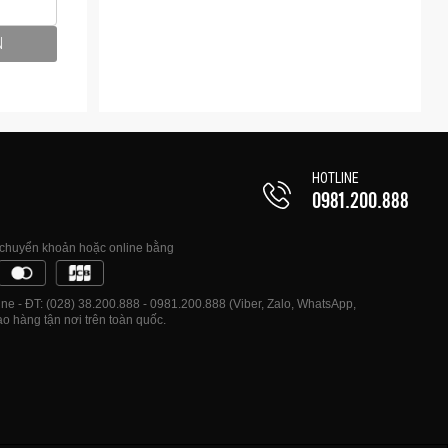
N
HOTLINE
0981.200.888
, chuyển khoản hoặc online bằng
e - ĐT: (028) 38.200.888 - 0981.200.888 (Viber, Zalo, WhatsApp,
o hàng tận nơi trên toàn quốc.