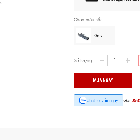
ốc
Chọn màu sắc
Grey
Số lượng
MUA NGAY
Gọi
098
Chat tư vấn ngay