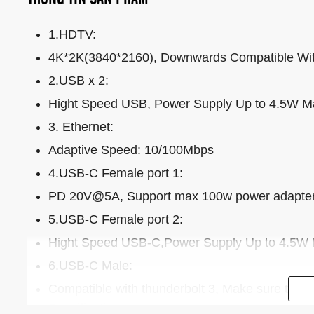
1.HDTV:
4K*2K(3840*2160), Downwards Compatible Wit
2.USB x 2:
Hight Speed USB, Power Supply Up to 4.5W M
3. Ethernet:
Adaptive Speed: 10/100Mbps
4.USB-C Female port 1:
PD 20V@5A, Support max 100w power adapter(
5.USB-C Female port 2:
Hight Speed USB-C,Power Supply Up to 4.5W
6.USB-C Male:
Compatible with thunderbolt 3, Make sure that 
Specification