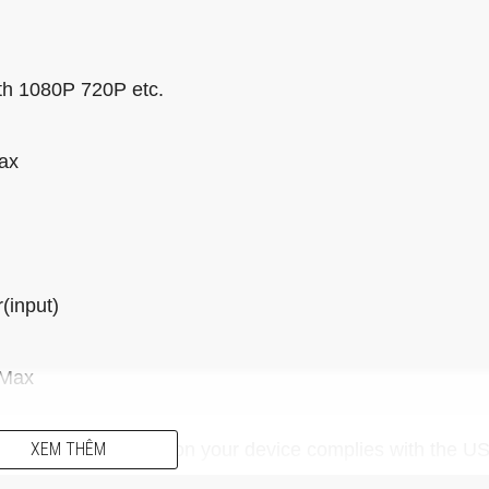
h 1080P 720P etc.
ax
input)
 Max
the host USB-C port on your device complies with the U
XEM THÊM