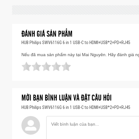
ĐÁNH GIÁ SẢN PHẨM
HUB Philips SWV6116G 6 in 1 USB-C to HDMI+USB*2+PD+RJ45
Nếu đã mua sản phẩm này tại Mai Nguyên. Hãy đánh giá ng
MỜI BẠN BÌNH LUẬN VÀ ĐẶT CÂU HỎI
HUB Philips SWV6116G 6 in 1 USB-C to HDMI+USB*2+PD+RJ45