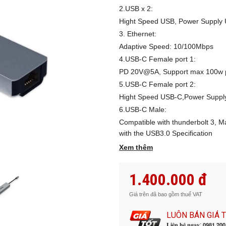
2.USB x 2:
Hight Speed USB, Power Supply
3. Ethernet:
Adaptive Speed: 10/100Mbps
4.USB-C Female port 1:
PD 20V@5A, Support max 100w p
5.USB-C Female port 2:
Hight Speed USB-C,Power Suppl
6.USB-C Male:
Compatible with thunderbolt 3, M
with the USB3.0 Specification
Xem thêm
1.400.000 đ
Giá trên đã bao gồm thuế VAT
LUÔN BÁN GIÁ 
𝐋𝐢𝐞̂𝐧 𝐡𝐞̣̂ 𝐧𝐠𝐚𝐲: 𝟬𝟵𝟴𝟭.𝟮𝟬