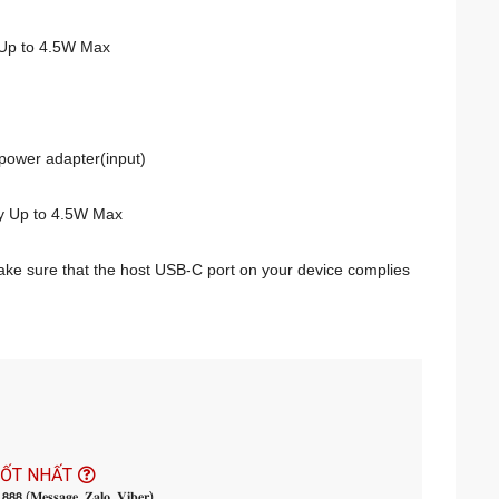
 Up to 4.5W Max
ower adapter(input)
y Up to 4.5W Max
ake sure that the host USB-C port on your device complies
TỐT NHẤT
𝟬.𝟴𝟴𝟴 (𝐌𝐞𝐬𝐬𝐚𝐠𝐞, 𝐙𝐚𝐥𝐨, 𝐕𝐢𝐛𝐞𝐫)