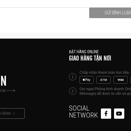
GỬI BÌNH LUẬ
ĐẶT HÀNG ONLINE
GIAO HÀNG TẬN NƠI
Chấp nhận thanh toán trực tiếp
ÊN
1
Gọi ngay Phòng kinh doanh Onlin
HCM
2
iMessage) để được tư vấn và gia
SOCIAL
O HÀNH
NETWORK