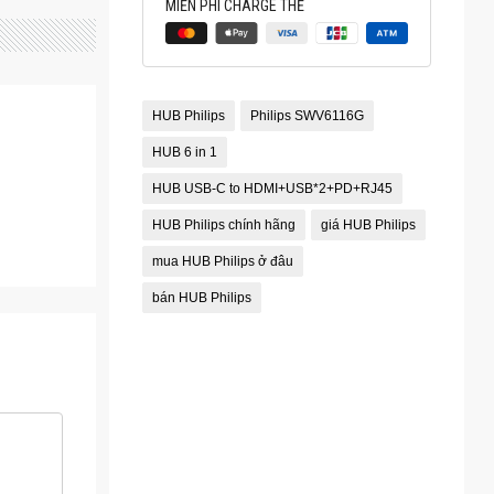
MIỄN PHÍ CHARGE THẺ
HUB Philips
Philips SWV6116G
HUB 6 in 1
HUB USB-C to HDMI+USB*2+PD+RJ45
HUB Philips chính hãng
giá HUB Philips
mua HUB Philips ở đâu
bán HUB Philips