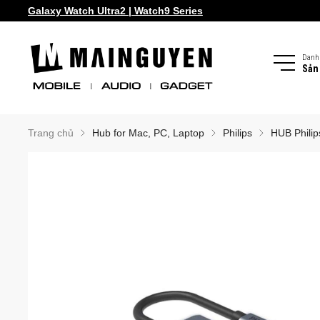
Galaxy Watch Ultra2 | Watch9 Series
Samsung Galaxy Z Fold8 | Z Flip8
Danh
Sản
Trang chủ
Hub for Mac, PC, Laptop
Philips
HUB Phili