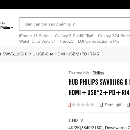
 Mục
 Phẩm
iPhone 16 Series
Galaxy Z Fold6|Flip6
Galaxy S24 Serie
Watch Ultra|Watch7
Hero13
DJI Osmo Action 5 Pro
ps SWV6116G 6 in 1 USB-C to HDMI+USB*2+PD+RJ45
Thương hiệu:
Philips
HUB PHILIPS SWV6116G 6 
HDMI+USB*2+PD+RJ4
0
0
0
Đánh giá
1.HDTV:
4K*2K(3840*2160), Downwards C