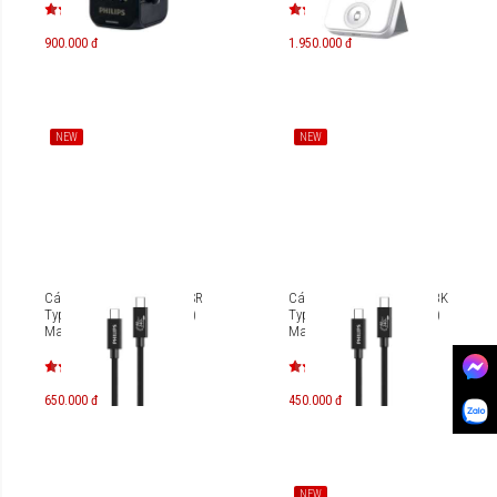
900.000 đ
1.950.000 đ
NEW
NEW
Cáp sạc Philips DLC2608SR
Cáp sạc Philips DLC2608BK
Type-C to Type-C (USB 4.0)
Type-C to Type-C (USB 4.0)
Max 240W 1M
Max 240W 0.5M
650.000 đ
450.000 đ
NEW