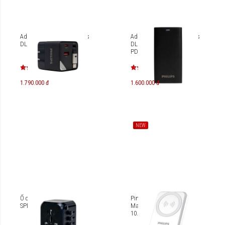
Adapter sạc nhanh Philips
Adapter sạc nhanh Philips
DLP6335 PD65W
DLP4330N/DLP4325N
PD67W
1.790.000 đ
1.600.000 đ
NEW
Ổ cắm điện du lịch Philips
Pin dự phòng từ tính
SPN3351
Magnetic Philips DLP9535
10.000mAh PD20W