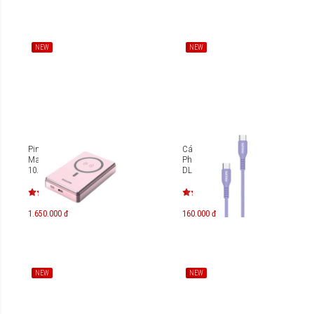
NEW
NEW
Pin dự phòng từ tính
Cáp sạc USB-C to USB-C
Magnetic Philips DLP3920
Philips DLC8601P 60W
10.000mAh PD20W
DLC8601
1.650.000 đ
160.000 đ
NEW
NEW