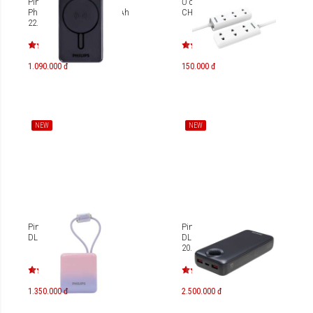
Pin sạc dự phòng từ tính
Ổ cắm điện 3 lỗ Philips
Philips DLP6759 10.000mAh
CHP1130WA/74 2m
22.5W DLP6759CB
1.090.000 đ
150.000 đ
NEW
NEW
Pin sạc dự phòng Philips
Pin sạc dự phòng Philips
DLP2713 10.000mAh
DLP6716CB PD65W
20.000mAh
1.350.000 đ
2.500.000 đ