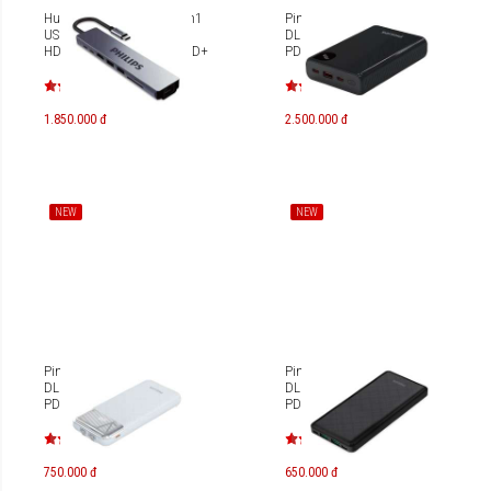
Hub Philips SWV6118G 8in1
Pin dự phòng Philips
USB-C to
DLP5783HB 20.000mAh
HDMI+USB*2+PD+RJ45+SD+TF
PD100W/ QC3.0
1.850.000 đ
2.500.000 đ
NEW
NEW
Pin dự phòng Philips
Pin dự phòng Philips
DLP9026 10.000mAh
DLP7790 10.000mAh
PD22.5W
PD20W/QC3.0
750.000 đ
650.000 đ