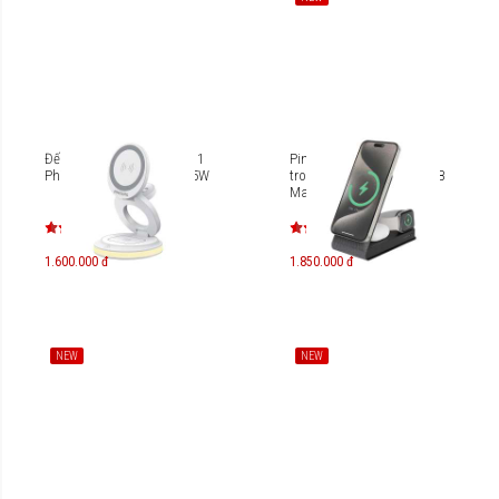
Đế sạc không dây 3 trong 1
Pin dự phòng từ tính 3
Philips DLP9510FB Max 15W
trong 1 Philips DLP6759CB
Max 20W
1.600.000 đ
1.850.000 đ
NEW
NEW