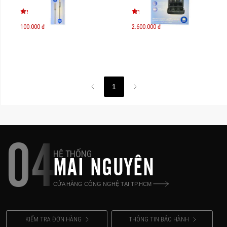
Mic)
100.000 đ
2.600.000 đ
1
04
HỆ THỐNG
MAI NGUYÊN
CỬA HÀNG CÔNG NGHỆ TẠI TP.HCM
KIỂM TRA ĐƠN HÀNG
THÔNG TIN BẢO HÀNH