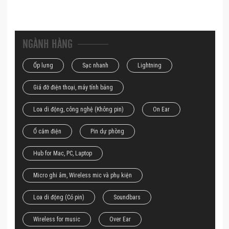
NGÀNH HÀNG
Ốp lưng
Sạc nhanh
Lightning
Giá đỡ điện thoại, máy tính bảng
Loa di động, công nghệ (Không pin)
On Ear
Ổ cắm điện
Pin dự phòng
Hub for Mac, PC, Laptop
Micro ghi âm, Wireless mic và phụ kiện
Loa di động (Có pin)
Soundbars
Wireless for music
Over Ear