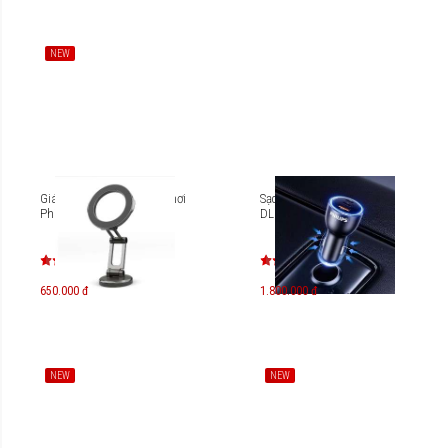
NEW
Giá đỡ điện thoại trên xe hơi
Sạc trên xe hơi Philips
Philips DLK2415MB
DLP5529C
650.000 đ
1.800.000 đ
NEW
NEW