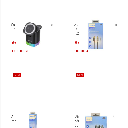
Sạc không dây 3 in 1 Philips
Audio cable 3.5mm stereo to
Charger stand DLP8430CB
2xRCA Philips SWA4141
1.2m
1.350.000 đ
180.000 đ
NEW
NEW
Audio cable AUX 3.5mm
Micro không dây cài áo kết
male to 3.5mm female
nối cổng Lighting Philips
Philips SWA4231 1.2m
DLM9002L (1 Receiver + 2