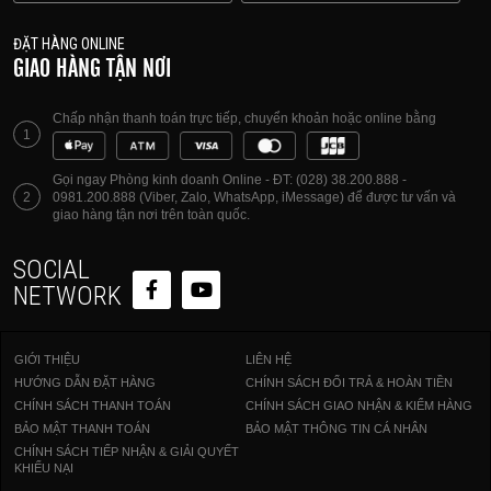
ĐẶT HÀNG ONLINE
GIAO HÀNG TẬN NƠI
Chấp nhận thanh toán trực tiếp, chuyển khoản hoặc online bằng
1
Gọi ngay Phòng kinh doanh Online - ĐT: (028) 38.200.888 -
2
0981.200.888 (Viber, Zalo, WhatsApp, iMessage) để được tư vấn và
giao hàng tận nơi trên toàn quốc.
SOCIAL
NETWORK
GIỚI THIỆU
LIÊN HỆ
HƯỚNG DẪN ĐẶT HÀNG
CHÍNH SÁCH ĐỔI TRẢ & HOÀN TIỀN
CHÍNH SÁCH THANH TOÁN
CHÍNH SÁCH GIAO NHẬN & KIỂM HÀNG
BẢO MẬT THANH TOÁN
BẢO MẬT THÔNG TIN CÁ NHÂN
CHÍNH SÁCH TIẾP NHẬN & GIẢI QUYẾT
KHIẾU NẠI