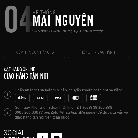
04
HỆ THỐNG
MAI NGUYÊN
CỬA HÀNG CÔNG NGHỆ TẠI TP.HCM
KIỂM TRA ĐƠN HÀNG
THÔNG TIN BẢO HÀNH
ĐẶT HÀNG ONLINE
GIAO HÀNG TẬN NƠI
Chấp nhận thanh toán trực tiếp, chuyển khoản hoặc online bằng
1
Gọi ngay Phòng kinh doanh Online - ĐT: (028) 38.200.888 -
2
0981.200.888 (Viber, Zalo, WhatsApp, iMessage) để được tư vấn và
giao hàng tận nơi trên toàn quốc.
SOCIAL