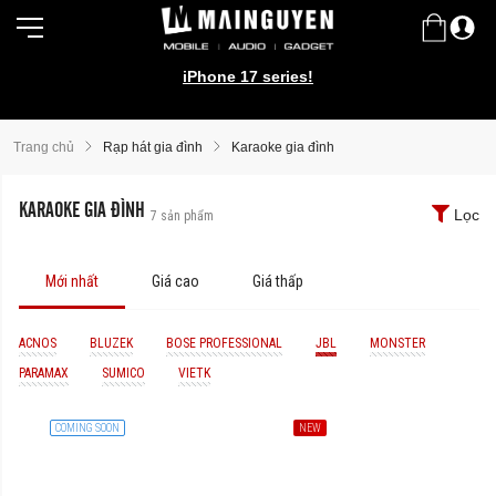
iPhone 17 series!
Trang chủ
Rạp hát gia đình
Karaoke gia đình
KARAOKE GIA ĐÌNH
Lọc
7
sản phẩm
Mới nhất
Giá cao
Giá thấp
ACNOS
BLUZEK
BOSE PROFESSIONAL
JBL
MONSTER
PARAMAX
SUMICO
VIETK
COMING SOON
NEW