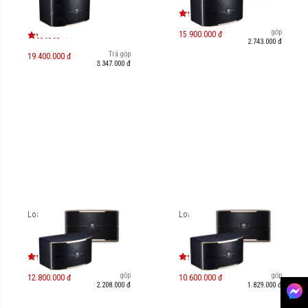
Trả góp
15.900.000 đ
2.743.000 đ
Trả góp
19.400.000 đ
3.347.000 đ
Loa JBL Pasion 8
Loa JBL Pasion 6F
Trả góp
Trả góp
12.800.000 đ
10.600.000 đ
2.208.000 đ
1.829.000 đ