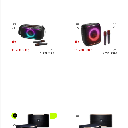
Loa JBL PartyBox On-the-Go
Loa Bluetooth JBL Partybox
2 Plus (kèm 2 Micro)
Encore 2 Plus (kèm 2 Micro)
Trả góp
Trả góp
11.900.000 đ
12.900.000 đ
2.053.000 đ
2.225.000 đ
Loa JBL Pasion 10
Loa JBL Pasion 12/12-PAK