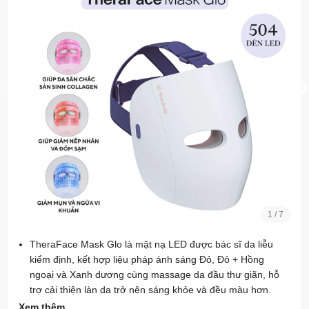
1
/
7
TheraFace Mask Glo là mặt nạ LED được bác sĩ da liễu
kiểm định, kết hợp liệu pháp ánh sáng Đỏ, Đỏ + Hồng
ngoại và Xanh dương cùng massage da đầu thư giãn, hỗ
trợ cải thiện làn da trở nên sáng khỏe và đều màu hơn.
Xem thêm
Phát triển cùng chuyên gia da liễu và chăm sóc da, với 3