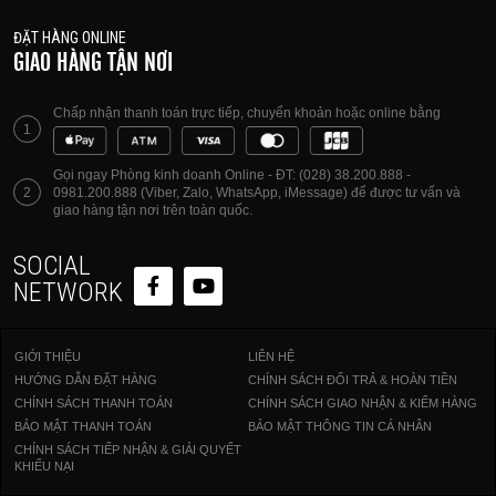
ĐẶT HÀNG ONLINE
GIAO HÀNG TẬN NƠI
Chấp nhận thanh toán trực tiếp, chuyển khoản hoặc online bằng
1
Gọi ngay Phòng kinh doanh Online - ĐT: (028) 38.200.888 -
2
0981.200.888 (Viber, Zalo, WhatsApp, iMessage) để được tư vấn và
giao hàng tận nơi trên toàn quốc.
SOCIAL
NETWORK
GIỚI THIỆU
LIÊN HỆ
HƯỚNG DẪN ĐẶT HÀNG
CHÍNH SÁCH ĐỔI TRẢ & HOÀN TIỀN
CHÍNH SÁCH THANH TOÁN
CHÍNH SÁCH GIAO NHẬN & KIỂM HÀNG
BẢO MẬT THANH TOÁN
BẢO MẬT THÔNG TIN CÁ NHÂN
CHÍNH SÁCH TIẾP NHẬN & GIẢI QUYẾT
KHIẾU NẠI