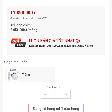
chế độ ánh sáng được nghiên cứu:
Ánh sáng Đỏ: hỗ trợ làm giảm nếp nhăn, vết thâm và vùng
11.890.000 đ
da không đều màu.
Giá trên đã bao gồm thuế VAT
Ánh sáng Đỏ + Hồng ngoại: giúp kích thích sản sinh
Trả góp chỉ từ
collagen, hỗ trợ da săn chắc hơn.
2.051.000 đ/tháng
Ánh sáng Xanh dương: hỗ trợ làm dịu tình trạng mụn và vi
khuẩn gây mụn.
LUÔN BÁN GIÁ TỐT NHẤT
𝐋𝐢𝐞̂𝐧 𝐡𝐞̣̂ 𝐧𝐠𝐚𝐲: 𝟬𝟵𝟴𝟭.𝟮𝟬𝟬.𝟴𝟴𝟴 (𝐌𝐞𝐬𝐬𝐚𝐠𝐞, 𝐙𝐚𝐥𝐨, 𝐕𝐢𝐛𝐞𝐫)
504 đèn LED đạt chuẩn y tế giúp phân bổ ánh sáng đồng
đều trên toàn khuôn mặt.
Liệu trình 12 phút cài sẵn luân phiên 4 phút mỗi loại ánh
Chọn màu sắc
sáng để tăng cường hiệu quả chăm sóc da, hoặc có thể
chọn riêng 4 phút ánh sáng Đỏ, Đỏ + Hồng ngoại, hoặc
Xanh dương tùy nhu cầu cá nhân.
Trắng
Công nghệ VibraWave™ mang lại cảm giác massage thư
giãn với 3 chế độ:
Số lượng
Relax: tần số thấp, giúp thư giãn.
Refresh: tần số cao, giúp làm mới năng lượng cho da đầu.
Relieve: dao động dạng sóng, giúp giảm cảm giác căng
1
Đang có hàng tại
cửa hàng
cứng.