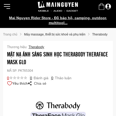
Mai Nguyen Rider Store - Đồ bảo hộ, camping, outdoor,
multitool...
Trang chủ
Máy massage, thiết bị sức khoẻ và phụ kiện
Therabody
Thương hiệu:
Therabody
MẶT NẠ ÁNH SÁNG SINH HỌC THERABODY THERAFACE
MASK GLO
MÃ SP:
PKT65304
0
0
Đánh giá
0
Thảo luận
Yêu thích
Chia sẻ