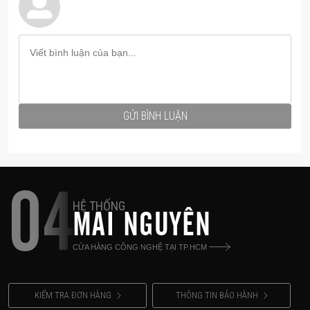
GỬI BÌNH LUẬN
04
HỆ THỐNG
MAI NGUYÊN
CỬA HÀNG CÔNG NGHỆ TẠI TP.HCM
KIỂM TRA ĐƠN HÀNG
THÔNG TIN BẢO HÀNH