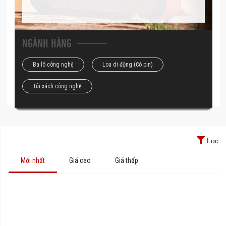
NGÀNH HÀNG
Ba lô công nghệ
Loa di động (Có pin)
Túi xách công nghệ
Lọc
Mới nhất
Giá cao
Giá thấp