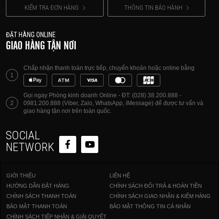
KIỂM TRA ĐƠN HÀNG
THÔNG TIN BẢO HÀNH
ĐẶT HÀNG ONLINE
GIAO HÀNG TẬN NƠI
Chấp nhận thanh toán trực tiếp, chuyển khoản hoặc online bằng
1
Gọi ngay Phòng kinh doanh Online - ĐT: (028) 38.200.888 -
2
0981.200.888 (Viber, Zalo, WhatsApp, iMessage) để được tư vấn và
giao hàng tận nơi trên toàn quốc.
SOCIAL
NETWORK
GIỚI THIỆU
LIÊN HỆ
HƯỚNG DẪN ĐẶT HÀNG
CHÍNH SÁCH ĐỔI TRẢ & HOÀN TIỀN
CHÍNH SÁCH THANH TOÁN
CHÍNH SÁCH GIAO NHẬN & KIỂM HÀNG
BẢO MẬT THANH TOÁN
BẢO MẬT THÔNG TIN CÁ NHÂN
CHÍNH SÁCH TIẾP NHẬN & GIẢI QUYẾT