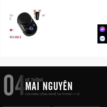
Loa Bluetooth Divoom Itour-
S
950.000 đ
04
HỆ THỐNG
MAI NGUYÊN
CỬA HÀNG CÔNG NGHỆ TẠI TP.HCM