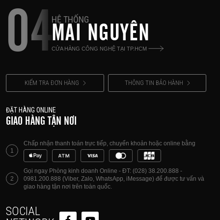
04
HỆ THỐNG
MAI NGUYÊN
CỬA HÀNG CÔNG NGHỆ TẠI TP.HCM
KIỂM TRA ĐƠN HÀNG
THÔNG TIN BẢO HÀNH
ĐẶT HÀNG ONLINE
GIAO HÀNG TẬN NƠI
Chấp nhận thanh toán trực tiếp, chuyển khoản hoặc online bằng
1
Gọi ngay Phòng kinh doanh Online - ĐT: (028) 38.200.888 -
2
0981.200.888 (Viber, Zalo, WhatsApp, iMessage) để được tư vấn và
giao hàng tận nơi trên toàn quốc.
SOCIAL