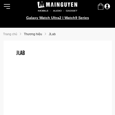
Galaxy Watch Ultra2 | Watch9 Series
Samsung Galaxy Z Fold8 | Z Flip8
Trang chủ
Thương hiệu
JLab
JLAB