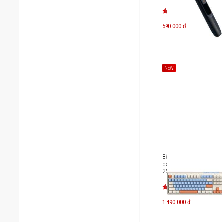
590.000 đ
NEW
Bộ bàn phím kèm chuộ
dây MicroPack Lifestyl
269W
1.490.000 đ