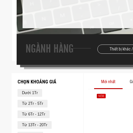
NGÀNH HÀNG
Thiết bị khác 
CHỌN KHOẢNG GIÁ
Mới nhất
G
Dưới 1Tr
NEW
Từ 2Tr - 5Tr
Từ 6Tr - 12Tr
Từ 13Tr - 20Tr