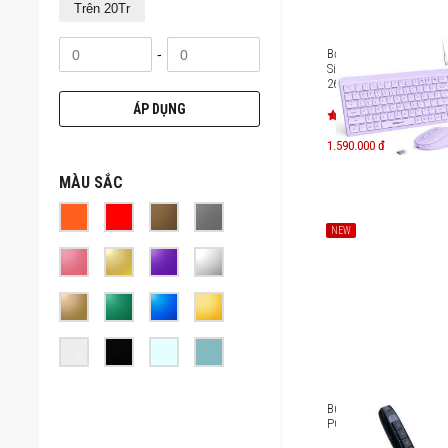
Trên 20Tr
-
Bộ bàn phím chuột Blu
Silent MicroPack Lifest
268W
ÁP DỤNG
1.590.000 đ
MÀU SẮC
NEW
Bút trình chiếu MicroP
POINTER LITE WPM-06