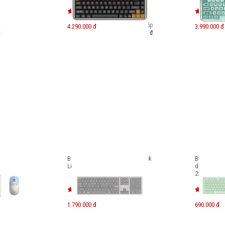
Trả góp
4.290.000 đ
3.990.000 đ
740.000 đ
t không
Bàn phím không dây MicroPack
Bộ bàn phí
e KM-
Lifestyle K-310W
dây MicroP
237W
1.790.000 đ
690.000 đ