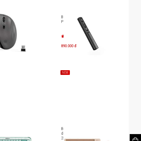
g dây MicroPack
Bút trình chiếu MicroPack
POINTER GREEN WPM-09G
890.000 đ
NEW
ơ không dây
Bộ bàn phím kèm chuột không
Lifestyle K-168WM
dây MicroPack Lifestyle KM-
238W