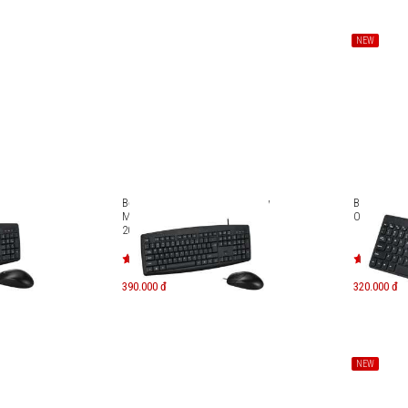
NEW
t không
Bộ bàn phím kèm chuột có dây
Bàn phím c
ITE KM-
MicroPack COMBO LITE KM-
OFFICE MIN
2003
390.000 đ
320.000 đ
NEW