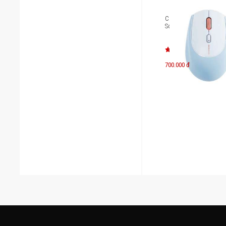
Chuột không dây Micr
Soft Silicone Lifestyle
700.000 đ