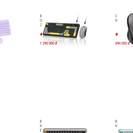
etooth
Bộ bàn phím chuột Bluetooth
Chuột khôn
yle KM-
Silent MicroPack Lifestyle KM-
MP-V01W
270W
1.590.000 đ
490.000 đ
ack
Bàn phím cơ không dây
Bàn phím c
MicroPack Lifestyle 3 K-168WM-
MicroPack 
EN-BK (kèm 5 phím đổi màu)