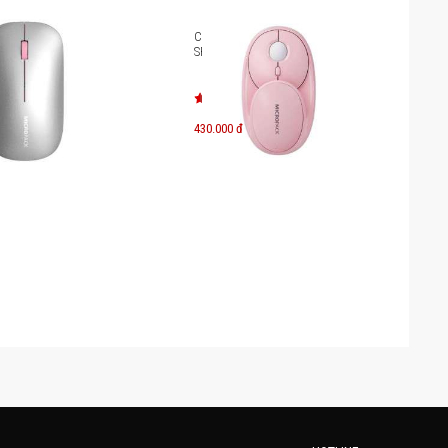
g dây MicroPack
Chuột không dây MicroPack
L-203W
SPEED GLASS MP-720C
430.000 đ