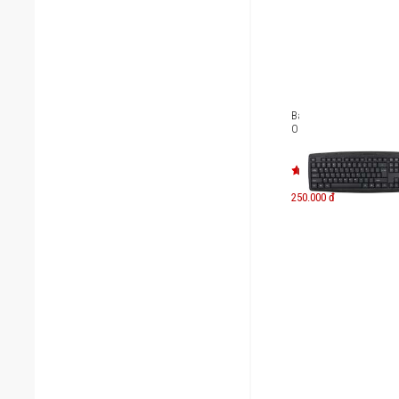
Bàn phím có dây Micr
OFFICE LITE KM-203W
250.000 đ