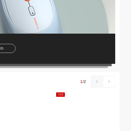
hím
1
/
2
NEW