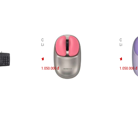
oPack
Chuột không dây MicroPack
Chuột khôn
Lifestyle ML-202W-GY
Lifestyle M
1.050.000 đ
1.050.000 đ