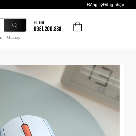
Đăng ký
Đăng nhập
HOTLINE
0981.200.888
s
Galaxy