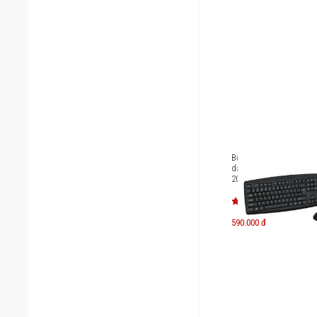
Bộ bàn phím kèm chuộ
dây MicroPack iFREE L
203W
590.000 đ