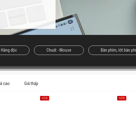
/ Hàng độc
Chuột - Mouse
Bàn phím, lót bàn p
iá cao
Giá thấp
NEW
NEW