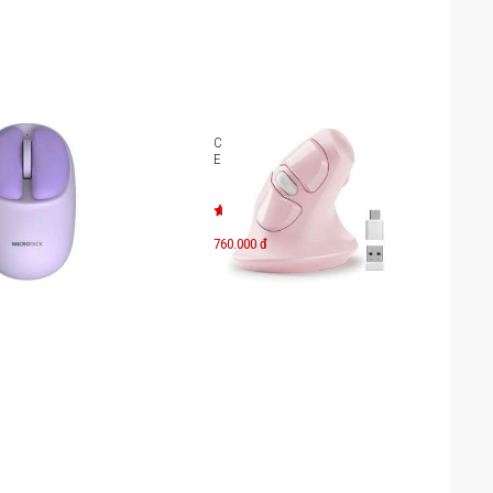
g dây MicroPack
Chuột không dây MicroPack
L-202W
ERGO LIFT MP-V03W
760.000 đ