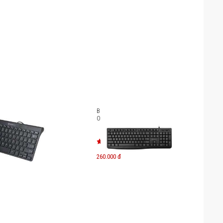
ó dây MicroPack
Bàn phím có dây MicroPack
I K2208STL
OFFICE LITE 2 K-206
260.000 đ