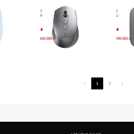
oPack
Chuột không MicroPack dây
Chuột khôn
 MS-201W
INSPIRE PRO+ MP-730WT
Lifestyle M
660.000 đ
590.000 đ
1
2