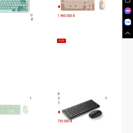
Trả góp
1.960.000 đ
688.000 đ
NEW
m kèm chuột không
Bộ bàn phím kèm chuột không
ack iFREE LITE 2 KM-
dây MicroPack iFREE MINI 2 KM-
228W
730.000 đ