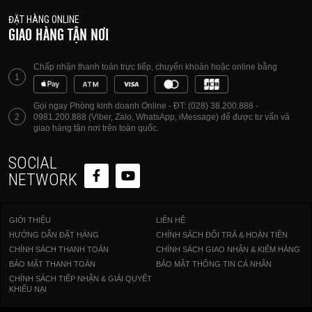
ĐẶT HÀNG ONLINE
GIAO HÀNG TẬN NƠI
Chấp nhận thanh toán trực tiếp, chuyển khoản hoặc online bằng
1
Gọi ngay Phòng kinh doanh Online - ĐT: (028) 38.200.888 -
2
0981.200.888 (Viber, Zalo, WhatsApp, iMessage) để được tư vấn và
giao hàng tận nơi trên toàn quốc.
SOCIAL
NETWORK
GIỚI THIỆU
LIÊN HỆ
HƯỚNG DẪN ĐẶT HÀNG
CHÍNH SÁCH ĐỔI TRẢ & HOÀN TIỀN
CHÍNH SÁCH THANH TOÁN
CHÍNH SÁCH GIAO NHẬN & KIỂM HÀNG
BẢO MẬT THANH TOÁN
BẢO MẬT THÔNG TIN CÁ NHÂN
CHÍNH SÁCH TIẾP NHẬN & GIẢI QUYẾT
KHIẾU NẠI