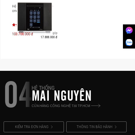
Hệ thống âm thanh all-in-
one T+A Caruso
Trả góp
103.700.000 đ
17.888.000 đ
04
HỆ THỐNG
MAI NGUYÊN
CỬA HÀNG CÔNG NGHỆ TẠI TP.HCM
KIỂM TRA ĐƠN HÀNG
THÔNG TIN BẢO HÀNH