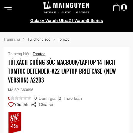
Galaxy Watch Ultra2 | Watch9 Series
Trang chủ
Túi chống sốc
Tomtoc
Thương hiệu:
Tomtoc
TÚI XÁCH CHỐNG SỐC MACBOOK/LAPTOP 14-INCH
TOMTOC DEFENDER-A22 LAPTOP BRIEFCASE (NEW
VERSION) A22D3
MÃ SP:
A63696
0
0
Đánh giá
0
Thảo luận
Yêu thích
Chia sẻ
-15
%