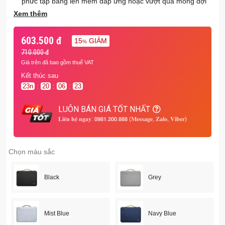
phức tạp bằng len mềm đáp ứng hoặc vượt qua mong đợi
của bạn về chất lượng túi đựng laptop. Cho phép chúng tôi
Xem thêm
bảo vệ hoàn chỉnh cho máy tính của bạn trong khi bảo vệ
môi trường của chúng ta.
603.500 đ
15
GIẢM
%
Thiết kế tối giản và tiện lợi: Thiết kế ba ngăn streamline,
710.000 đ
nhỏ gọn là tối giản và tiện lợi. Một đặc tính đặc biệt của
Giá trên đã bao gồm thuế VAT
khoá kéo bên cạnh giúp bạn dễ dàng đưa máy tính xách
Kết thúc sau
tay vào và ra. Cái cặp đựng laptop nhỏ gọn, nhẹ có thể dễ
23
n
:
20
:
06
:
23
dàng mang theo hoặc trượt vào ba lô hoặc hộp du lịch của
bạn và hoàn hảo cho công việc, học tập hoặc du lịch.
LUÔN BÁN GIÁ TỐT NHẤT
Phù hợp hoàn hảo: Vừa vặn hoàn hảo với MacBook Pro 14
𝐋𝐢𝐞̂𝐧 𝐡𝐞̣̂ 𝐧𝐠𝐚𝐲: 𝟬𝟵𝟴𝟭.𝟮𝟬𝟬.𝟴𝟴𝟴 (𝐌𝐞𝐬𝐬𝐚𝐠𝐞, 𝐙𝐚𝐥𝐨, 𝐕𝐢𝐛𝐞𝐫)
inch, giữ nó vững chắc trong quá trình di chuyển; Làm cho
túi này trở thành một lựa chọn nổi bật cho hành trình đi làm
hàng ngày của bạn
Chọn màu sắc
Thiết kế mở bên: Để bảo vệ tốt và cho phép truy cập nhanh
chóng đến laptop của bạn khi nó được đặt trong túi.
Black
Grey
Khóa kéo YKK: Được làm bằng khóa kéo YKK chất lượng
cao của Nhật Bản, đủ bền để sử dụng trong thời gian dài.
Quai xách tiện lợi: Tay cầm bằng da PU và thiết kế nhẹ
Mist Blue
Navy Blue
mang đến cho bạn sự thoải mái tối đa khi mang theo.